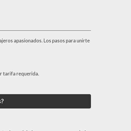
iajeros apasionados. Los pasos para unirte
 tarifa requerida.
s?