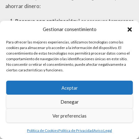
ahorrar dinero:
Reserva con anticipación
: Las reservas tempranas
Gestionar consentimiento
suelen incluir descuentos y promociones.
Opta por cabina interior
: Las cabinas interiores
Para ofrecer las mejores experiencias, utilizamos tecnologías como las
cookies para almacenar y/o acceder a la información del dispositivo. El
son más económicas que las cabinas con vista al
consentimiento de estas tecnologías nos permitirá procesar datos como el
mar.
comportamiento de navegación o las identificaciones únicas en este sitio.
No consentir o retirar el consentimiento, puede afectar negativamente a
Crucero fuera de temporada
: Los cruceros fuera
ciertas características y funciones.
de temporada pueden ser más económicos.
Aceptar
¿Cuál es el barco más moderno de
Denegar
Costa Cruceros?
Ver preferencias
Política de Cookies
Politica de Privacidad
Aviso Legal