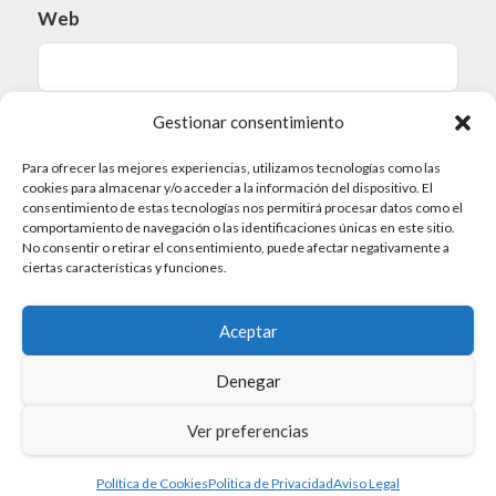
Web
Gestionar consentimiento
Guarda mi nombre, correo electrónico y web en
Para ofrecer las mejores experiencias, utilizamos tecnologías como las
este navegador para la próxima vez que
cookies para almacenar y/o acceder a la información del dispositivo. El
consentimiento de estas tecnologías nos permitirá procesar datos como el
comente.
comportamiento de navegación o las identificaciones únicas en este sitio.
No consentir o retirar el consentimiento, puede afectar negativamente a
ciertas características y funciones.
Aceptar
Denegar
Ver preferencias
Política de Cookies
Politica de Privacidad
Aviso Legal