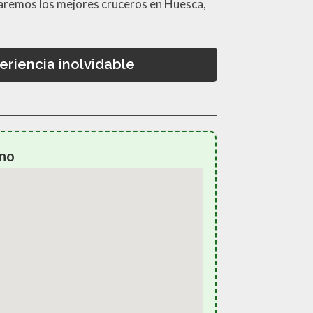
loraremos los mejores cruceros en Huesca,
riencia inolvidable
ino