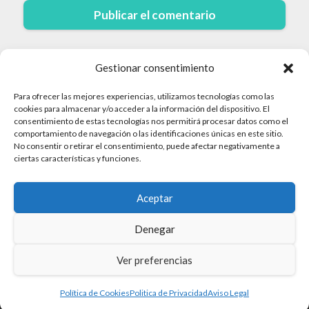
Gestionar consentimiento
Para ofrecer las mejores experiencias, utilizamos tecnologías como las
cookies para almacenar y/o acceder a la información del dispositivo. El
consentimiento de estas tecnologías nos permitirá procesar datos como el
comportamiento de navegación o las identificaciones únicas en este sitio.
© 2026 Cruceros · Todos los derechos reservados
No consentir o retirar el consentimiento, puede afectar negativamente a
ciertas características y funciones.
Politica de Privacidad
Aceptar
Aviso Legal
Mapa del sitio
Denegar
Política de Cookies
Ver preferencias
Política de Cookies
Politica de Privacidad
Aviso Legal