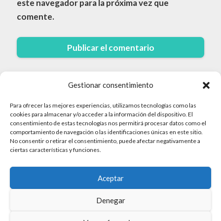
este navegador para la próxima vez que
comente.
Gestionar consentimiento
Para ofrecer las mejores experiencias, utilizamos tecnologías como las
cookies para almacenar y/o acceder a la información del dispositivo. El
consentimiento de estas tecnologías nos permitirá procesar datos como el
comportamiento de navegación o las identificaciones únicas en este sitio.
No consentir o retirar el consentimiento, puede afectar negativamente a
© 2026 Cruceros · Todos los derechos reservados
ciertas características y funciones.
Politica de Privacidad
Aceptar
Aviso Legal
Mapa del sitio
Denegar
Política de Cookies