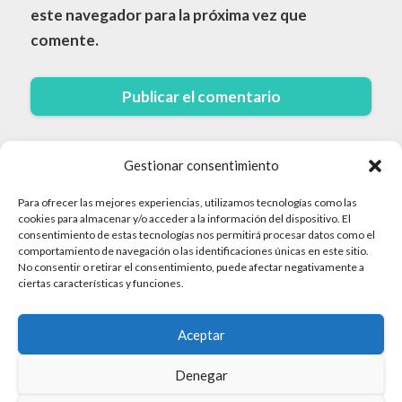
este navegador para la próxima vez que
comente.
Gestionar consentimiento
Para ofrecer las mejores experiencias, utilizamos tecnologías como las
cookies para almacenar y/o acceder a la información del dispositivo. El
consentimiento de estas tecnologías nos permitirá procesar datos como el
comportamiento de navegación o las identificaciones únicas en este sitio.
© 2026 Cruceros · Todos los derechos reservados
No consentir o retirar el consentimiento, puede afectar negativamente a
ciertas características y funciones.
Politica de Privacidad
Aceptar
Aviso Legal
Mapa del sitio
Denegar