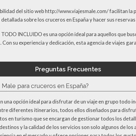
ilidad del sitio web http://www.viajesmale.com/ facilitan la pl
 detallada sobre los cruceros en España y hacer sus reservas
o TODO INCLUIDO es una opción ideal para aquellos que busc
. Con su experiencia y dedicación, esta agencia de viajes gar
Preguntas Frecuentes
s Male para cruceros en España?
 una opción ideal para disfrutar de un viaje en grupo todo in
ntre diferentes itinerarios, todos ellos diseñados para disfru
os en turismo que se encargan de gestionar todos los detall
tinos y la calidad de los servicios son solo algunos de los a
riencia en el mercado y ofrece opciones para todos los gust