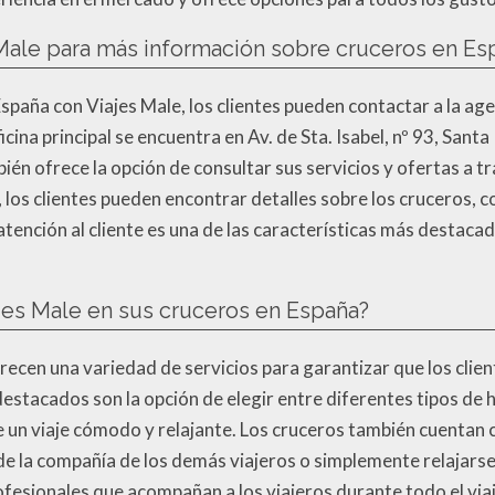
Male para más información sobre cruceros en Es
paña con Viajes Male, los clientes pueden contactar a la age
cina principal se encuentra en Av. de Sta. Isabel, nº 93, Sant
én ofrece la opción de consultar sus servicios y ofertas a tr
 los clientes pueden encontrar detalles sobre los cruceros, co
tención al cliente es una de las características más destacad
ajes Male en sus cruceros en España?
recen una variedad de servicios para garantizar que los clien
destacados son la opción de elegir entre diferentes tipos de 
 un viaje cómodo y relajante. Los cruceros también cuentan
de la compañía de los demás viajeros o simplemente relajarse 
rofesionales que acompañan a los viajeros durante todo el via