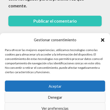
comente.
Gestionar consentimiento
Para ofrecer las mejores experiencias, utilizamos tecnologías como las
cookies para almacenar y/o acceder a la información del dispositivo. El
consentimiento de estas tecnologías nos permitirá procesar datos como el
comportamiento de navegación o las identificaciones únicas en este sitio.
© 2026 Cruceros · Todos los derechos reservados
No consentir o retirar el consentimiento, puede afectar negativamente a
ciertas características y funciones.
Politica de Privacidad
Aceptar
Aviso Legal
Mapa del sitio
Denegar
Política de Cookies
Ver preferencias