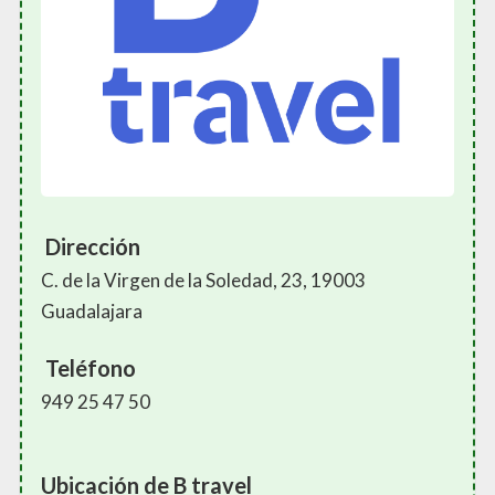
Dirección
C. de la Virgen de la Soledad, 23, 19003
Guadalajara
Teléfono
949 25 47 50
Ubicación de B travel