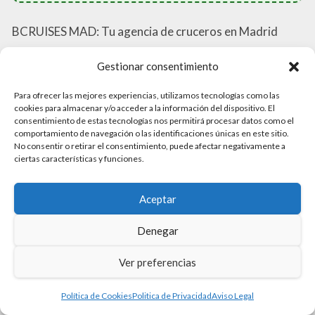
BCRUISES MAD: Tu agencia de cruceros en Madrid
Si estás pensando en disfrutar de un crucero por las
Gestionar consentimiento
costas españolas, no busques más. BCRUISES MAD es
Para ofrecer las mejores experiencias, utilizamos tecnologías como las
tu agencia de confianza en Madrid. Ubicada en el
cookies para almacenar y/o acceder a la información del dispositivo. El
consentimiento de estas tecnologías nos permitirá procesar datos como el
corazón de la ciudad, en la Av. de Concha Espina, 8, en el
comportamiento de navegación o las identificaciones únicas en este sitio.
distrito de Chamartín, esta agencia ofrece una amplia
No consentir o retirar el consentimiento, puede afectar negativamente a
ciertas características y funciones.
variedad de opciones para que puedas encontrar el
crucero perfecto para ti.
Aceptar
Con una valoración de 4.9 estrellas, los clientes de
Denegar
BCRUISES MAD han quedado satisfechos con la
atención personalizada y el asesoramiento experto que
Ver preferencias
reciben. La agencia cuenta con un equipo de
profesionales que conocen a fondo el mercado de
Política de Cookies
Politica de Privacidad
Aviso Legal