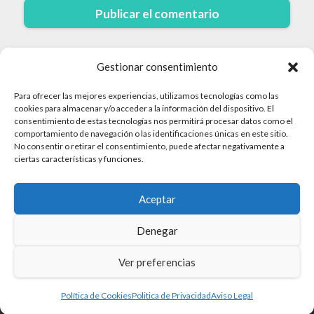
Gestionar consentimiento
Para ofrecer las mejores experiencias, utilizamos tecnologías como las
cookies para almacenar y/o acceder a la información del dispositivo. El
consentimiento de estas tecnologías nos permitirá procesar datos como el
comportamiento de navegación o las identificaciones únicas en este sitio.
No consentir o retirar el consentimiento, puede afectar negativamente a
© 2026 Cruceros · Todos los derechos reservados
ciertas características y funciones.
Politica de Privacidad
Aceptar
Aviso Legal
Mapa del sitio
Denegar
Política de Cookies
Ver preferencias
Política de Cookies
Politica de Privacidad
Aviso Legal