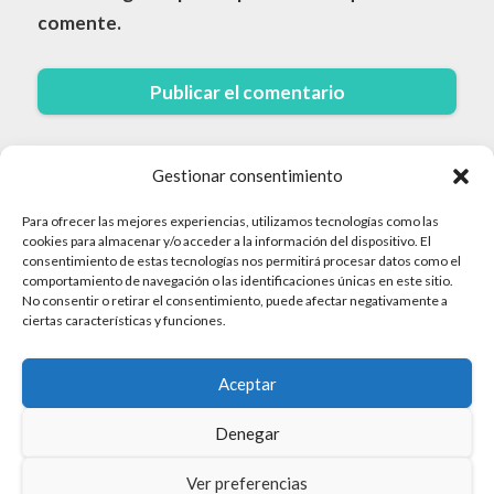
comente.
Gestionar consentimiento
Para ofrecer las mejores experiencias, utilizamos tecnologías como las
cookies para almacenar y/o acceder a la información del dispositivo. El
consentimiento de estas tecnologías nos permitirá procesar datos como el
comportamiento de navegación o las identificaciones únicas en este sitio.
No consentir o retirar el consentimiento, puede afectar negativamente a
© 2026 Cruceros · Todos los derechos reservados
ciertas características y funciones.
Politica de Privacidad
Aceptar
Aviso Legal
Mapa del sitio
Denegar
Política de Cookies
Ver preferencias